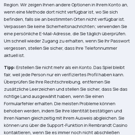
Region. Wir zeigen Ihnen andere Optionen in Ihrem Konto an,
wenn eine Methode dort nicht verfügbar ist, wo Sie sich
befinden, falls sie an bestimmten Orten nicht verfügbar ist.
Verpassen Sie keine Sicherheitsnachrichten; verwenden Sie
eine persönliche E-Mail-Adresse, die Sie täglich überprüfen.
Um schnell wieder Zugang zu erhalten, wenn Sie Ihr Passwort
vergessen, stellen Sie sicher, dass Ihre Telefonnummer
aktuell ist.
Tipp:
Erstellen Sie nicht mehr als ein Konto. Das Spiel bleibt
fair, weil jede Person nur ein verifiziertes Profil haben kann.
Überprüfen Sie Ihre Rechtschreibung, entfernen Sie
zusätzliche Leerzeichen und stellen Sie sicher, dass Sie das
richtige Land ausgewählt haben, wenn Sie einen
Formularfehler erhalten. Die meisten Probleme können
behoben werden, indem Sie Ihre Identität bestätigen und
Ihren Namen gleichzeitig mit Ihrem Ausweis abgleichen. Sie
können uns über die Support-Funktion in Rembrandt Casino
kontaktieren, wenn Sie es immer noch nicht abschließen