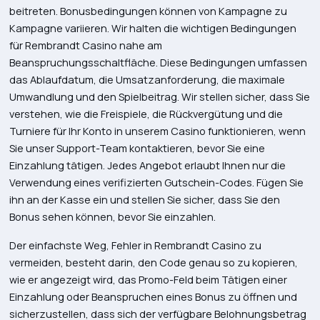
beitreten. Bonusbedingungen können von Kampagne zu
Kampagne variieren. Wir halten die wichtigen Bedingungen
für Rembrandt Casino nahe am
Beanspruchungsschaltfläche. Diese Bedingungen umfassen
das Ablaufdatum, die Umsatzanforderung, die maximale
Umwandlung und den Spielbeitrag. Wir stellen sicher, dass Sie
verstehen, wie die Freispiele, die Rückvergütung und die
Turniere für Ihr Konto in unserem Casino funktionieren, wenn
Sie unser Support-Team kontaktieren, bevor Sie eine
Einzahlung tätigen. Jedes Angebot erlaubt Ihnen nur die
Verwendung eines verifizierten Gutschein-Codes. Fügen Sie
ihn an der Kasse ein und stellen Sie sicher, dass Sie den
Bonus sehen können, bevor Sie einzahlen.
Der einfachste Weg, Fehler in Rembrandt Casino zu
vermeiden, besteht darin, den Code genau so zu kopieren,
wie er angezeigt wird, das Promo-Feld beim Tätigen einer
Einzahlung oder Beanspruchen eines Bonus zu öffnen und
sicherzustellen, dass sich der verfügbare Belohnungsbetrag