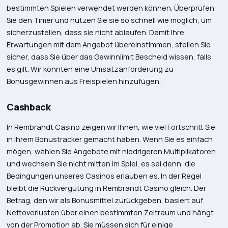
bestimmten Spielen verwendet werden können. Überprüfen
Sie den Timer und nutzen Sie sie so schnell wie möglich, um
sicherzustellen, dass sie nicht ablaufen. Damit Ihre
Erwartungen mit dem Angebot übereinstimmen, stellen Sie
sicher, dass Sie über das Gewinnlimit Bescheid wissen, falls
es gilt. Wir könnten eine Umsatzanforderung zu
Bonusgewinnen aus Freispielen hinzufügen.
Cashback
In Rembrandt Casino zeigen wir Ihnen, wie viel Fortschritt Sie
in Ihrem Bonustracker gemacht haben. Wenn Sie es einfach
mögen, wählen Sie Angebote mit niedrigeren Multiplikatoren
und wechseln Sie nicht mitten im Spiel, es sei denn, die
Bedingungen unseres Casinos erlauben es. In der Regel
bleibt die Rückvergütung in Rembrandt Casino gleich. Der
Betrag, den wir als Bonusmittel zurückgeben, basiert auf
Nettoverlusten über einen bestimmten Zeitraum und hängt
von der Promotion ab. Sie müssen sich für einige