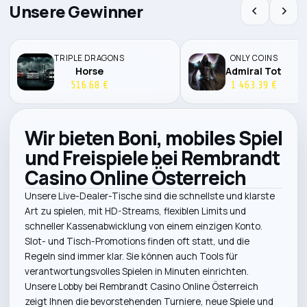
Unsere Gewinner
TRIPLE DRAGONS
ONLY COINS
Horse
Admiral Tot
516.68 €
1 463.39 €
Wir bieten Boni, mobiles Spiel
und Freispiele bei Rembrandt
Casino Online Österreich
Unsere Live-Dealer-Tische sind die schnellste und klarste
Art zu spielen, mit HD-Streams, flexiblen Limits und
schneller Kassenabwicklung von einem einzigen Konto.
Slot- und Tisch-Promotions finden oft statt, und die
Regeln sind immer klar. Sie können auch Tools für
verantwortungsvolles Spielen in Minuten einrichten.
Unsere Lobby bei Rembrandt Casino Online Österreich
zeigt Ihnen die bevorstehenden Turniere, neue Spiele und