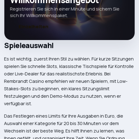
Registrieren Sie sich in einer Minute und sichern Sie
sich Ihr Willkommenspaket.
Einzelheiten
Spieleauswahl
Es ist wichtig, zuerst Ihren Stil zu wählen. Für kurze Sitzungen
spielen Sie schnelle Slots, klassische Tischspiele für Kontrolle
oder Live-Dealer für das realistischste Erlebnis. Bei
Rembrandt Casino empfehlen wir neuen Spielern, mit Low-
Stakes-Slots zu beginnen, ein klares Sitzungslimit
festzulegen und den Demo-Modus zu nutzen, wenn er
verfügbar ist.
Das Festlegen eines Limits für Ihre Ausgaben in Euro, die
Auswahl einer Kategorie für 20 bis 30 Minuten vor dem
Wechseln ist der beste Weg. Es hilft Ihnen zu lernen, was
Ihnen gefällt, und organisiert Ihre Zeit. Wenn Sie Ordnung