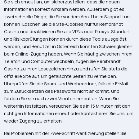
Sie sich erneut an, um sicherzustellen, dass die neuen
Informationen korrekt wirksam werden. Außerdem gibt es
zwei schnelle Dinge, die Sie vor dem Anruf beim Support tun
können: Löschen Sie die Site-Cookies nur für Rembrandt
Casino und deaktivieren Sie alle VPNs oder Proxys. Standort-
und Risikoprüfungen können durch diese Tools ausgelöst
werden, und Benutzer in Österreich könnten Schwierigkeiten
beim Online-Zugang haben. Wenn Sie häufig zwischen Ihrem
Telefon und Computer wechseln, fügen Sie Rembrandt
Casino zu Ihren Lesezeichen hinzu und rufen Sie stets die
offizielle Site auf, um gefälschte Seiten zu vermeiden.
Überprüfen Sie die Spam- und Werbeordner, falls die E-Mail
zum Zurücksetzen des Passworts nicht ankommt, und
fordern Sie sie nach zwei Minuten erneut an. Wenn Sie
weiterhin festsitzen, versuchen Sie es in 15 Minuten mit den
richtigen Informationen erneut oder kontaktieren Sie uns, um
wieder Zugang zu erhalten.
Bei Problemen mit der Zwei-Schritt-Verifizierung stellen Sie