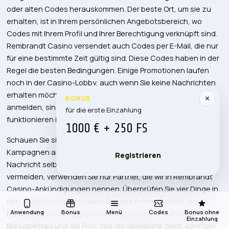
oder alten Codes herauskommen. Der beste Ort, um sie zu
erhalten, ist in Ihrem persönlichen Angebotsbereich, wo
Codes mit Ihrem Profil und Ihrer Berechtigung verknüpft sind.
Rembrandt Casino versendet auch Codes per E-Mail, die nur
für eine bestimmte Zeit gültig sind. Diese Codes haben in der
Regel die besten Bedingungen. Einige Promotionen laufen
noch in der Casino-Lobby, auch wenn Sie keine Nachrichten
erhalten möchten. Wenn Sie sich auf einer Promotionsseite
BONUS
anmelden, sind die Codes mit Ihrem Konto verknüpft und
für die erste Einzahlung
funktionieren in der Regel sofort.
1000 € + 250 FS
Schauen Sie sich den Datums- und Zeitraum für E-Mail-
Kampagnen an, dann kopieren Sie den Code aus der
Registrieren
Nachricht selbst. Um ungültige Codes auf Partnerseiten zu
vermeiden, verwenden Sie nur Partner, die wir in Rembrandt
Casino-Ankündigungen nennen. Überprüfen Sie vier Dinge in
den Angebotsdetails, bevor Sie eine Promo nutzen: die
Anwendung
Bonus
Menü
Codes
Bonus ohne
Mindesteinzahlung, die berechtigten Spiele, den maximalen
Einzahlung
Bonusbetrag und die Frist. Wie die Spieleliste zeigt, könnten