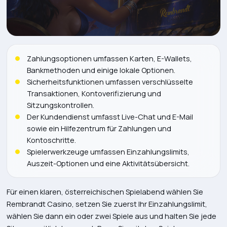
Zahlungsoptionen umfassen Karten, E-Wallets,
Bankmethoden und einige lokale Optionen.
Sicherheitsfunktionen umfassen verschlüsselte
Transaktionen, Kontoverifizierung und
Sitzungskontrollen.
Der Kundendienst umfasst Live-Chat und E-Mail
sowie ein Hilfezentrum für Zahlungen und
Kontoschritte.
Spielerwerkzeuge umfassen Einzahlungslimits,
Auszeit-Optionen und eine Aktivitätsübersicht.
Für einen klaren, österreichischen Spielabend wählen Sie
Rembrandt Casino, setzen Sie zuerst Ihr Einzahlungslimit,
wählen Sie dann ein oder zwei Spiele aus und halten Sie jede