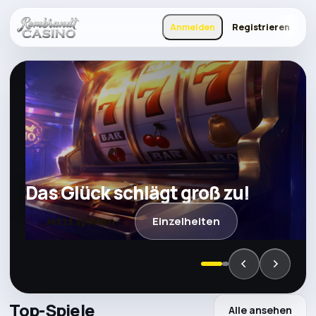
Anmelden
Registrieren
Das Glück schlägt groß zu!
Jetzt spielen
Einzelheiten
Top-Spiele
Alle ansehen