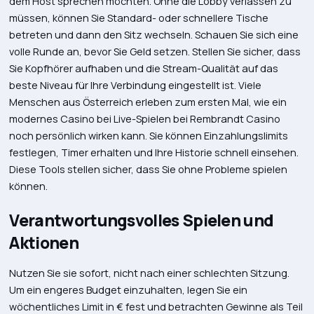
dem Host sprechen möchten. Ohne die Lobby verlassen zu
müssen, können Sie Standard- oder schnellere Tische
betreten und dann den Sitz wechseln. Schauen Sie sich eine
volle Runde an, bevor Sie Geld setzen. Stellen Sie sicher, dass
Sie Kopfhörer aufhaben und die Stream-Qualität auf das
beste Niveau für Ihre Verbindung eingestellt ist. Viele
Menschen aus Österreich erleben zum ersten Mal, wie ein
modernes Casino bei Live-Spielen bei Rembrandt Casino
noch persönlich wirken kann. Sie können Einzahlungslimits
festlegen, Timer erhalten und Ihre Historie schnell einsehen.
Diese Tools stellen sicher, dass Sie ohne Probleme spielen
können.
Verantwortungsvolles Spielen und
Aktionen
Nutzen Sie sie sofort, nicht nach einer schlechten Sitzung.
Um ein engeres Budget einzuhalten, legen Sie ein
wöchentliches Limit in € fest und betrachten Gewinne als Teil